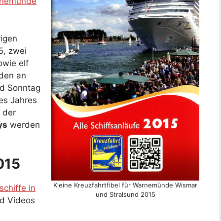
nemünde
rigen
5, zwei
wie elf
nden an
nd Sonntag
ses Jahres
 der
ys
werden
015
Kleine Kreuzfahrtfibel für Warnemünde Wismar
schiffe in
und Stralsund 2015
nd Videos