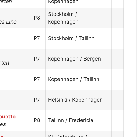
hrten
Kopenhagen
Stockholm /
P8
ca Line
Kopenhagen
P7
Stockholm / Tallinn
P7
Kopenhagen / Bergen
rten
P7
Kopenhagen / Tallinn
P7
Helsinki / Kopenhagen
houette
P8
Tallinn / Fredericia
ses
sa
St. Petersburg /