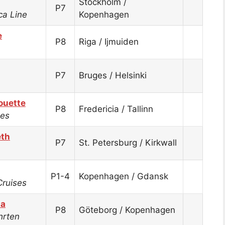
Stockholm /
P7
ca Line
Kopenhagen
e
P8
Riga / Ijmuiden
P7
Bruges / Helsinki
houette
P8
Fredericia / Tallinn
ses
eth
P7
St. Petersburg / Kirkwall
P1-4
Kopenhagen / Gdansk
Cruises
sa
P8
Göteborg / Kopenhagen
hrten