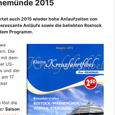
rnemünde 2015
tet auch 2015 wieder hohe Anlaufzeiten von
teressante Anläufe sowie die beliebten Rostock
 dem Programm.
twa
rn. Die
mit dem
er US-
es und der
 am 17.
cker
s
löst die
der
Saison