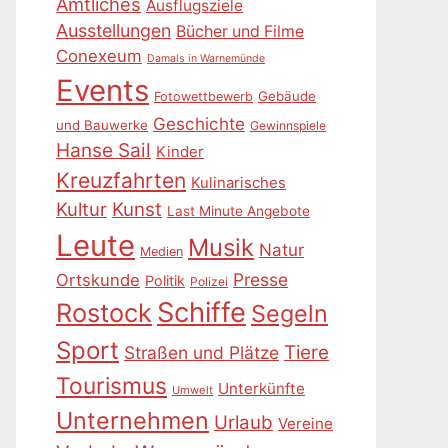
Amtliches
Ausflugsziele
Ausstellungen
Bücher und Filme
Conexeum
Damals in Warnemünde
Events
Gebäude
Fotowettbewerb
Geschichte
und Bauwerke
Gewinnspiele
Hanse Sail
Kinder
Kreuzfahrten
Kulinarisches
Kultur
Kunst
Last Minute Angebote
Leute
Musik
Natur
Medien
Presse
Ortskunde
Politik
Polizei
Schiffe
Rostock
Segeln
Sport
Tiere
Straßen und Plätze
Tourismus
Unterkünfte
Umwelt
Unternehmen
Urlaub
Vereine