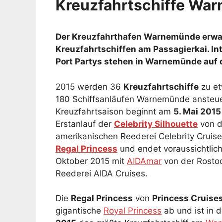
Kreuzfahrtschiffe Wa
Der Kreuzfahrthafen Warnemünde erwar
Kreuzfahrtschiffen am Passagierkai. In
Port Partys stehen in Warnemünde auf
2015 werden 36
Kreuzfahrtschiffe
zu e
180 Schiffsanläufen Warnemünde ansteue
Kreuzfahrtsaison beginnt am
5. Mai 2015
Erstanlauf der
Celebrity Silhouette
von d
amerikanischen Reederei Celebrity Cruis
Regal Princess
und endet voraussichtlich
Oktober 2015 mit
AIDAmar
von der Rosto
Reederei AIDA Cruises.
Die
Regal Princess
von
Princess Cruise
gigantische
Royal Princess
ab und ist in 