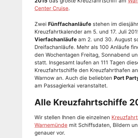
2015
das größte Kreuzfahrtschiff am
War
Center Cruise
.
Zwei
Fünffachanläufe
stehen im diesjäh
Kreuzfahrtkalender am 5. und 17. Juli 201
Vierfachanläufe
am 2. und 30. August so
Dreifachanläufe. Mehr als 100 Anläufe fi
den Wochentagen Freitag, Sonnabend u
statt. Insgesamt laufen an 111 Tagen die
Kreuzfahrtschiffe den Kreuzfahrthafen an
Warnow an. Auch die beliebten
Port Part
am Passagierkai veranstaltet.
Alle Kreuzfahrtschiffe 2
Wir stellen Ihnen die einzelnen
Kreuzfahrt
Warnemünde
mit Schiffsdaten, Bildern u
genauer vor.