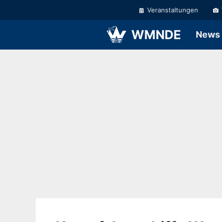
Zum
Veranstaltungen
Inhalt
springen
WMNDE
News