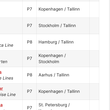
P7
Kopenhagen / Tallinn
P7
Stockholm / Tallinn
P8
Hamburg / Tallinn
ca Line
Kopenhagen /
P7
rten
Stockholm
s
P8
Aarhus / Tallinn
e Lines
ar
P7
Kopenhagen / Tallinn
ise Line
sa
St. Petersburg /
P7