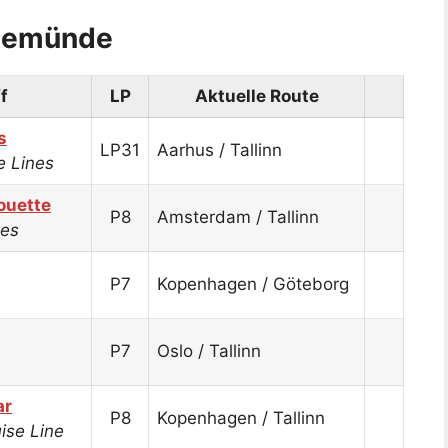
rnemünde
f
LP
Aktuelle Route
s
LP31
Aarhus / Tallinn
e Lines
houette
P8
Amsterdam / Tallinn
ses
P7
Kopenhagen / Göteborg
P7
Oslo / Tallinn
ar
P8
Kopenhagen / Tallinn
ise Line