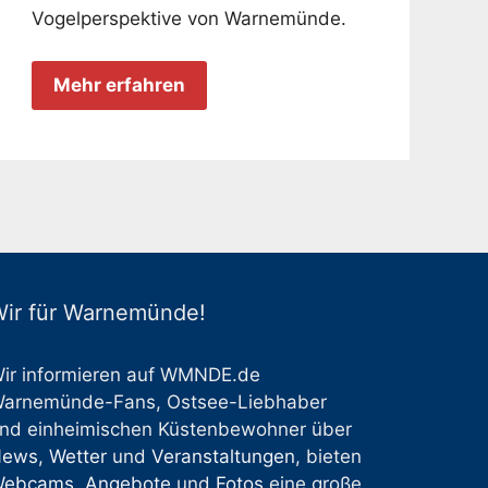
Vogelperspektive von Warnemünde.
Mehr erfahren
ir für Warnemünde!
ir informieren auf WMNDE.de
arnemünde-Fans, Ostsee-Liebhaber
nd einheimischen Küstenbewohner über
News
,
Wetter
und
Veranstaltungen
, bieten
Webcams
,
Angebote
und
Fotos
eine große