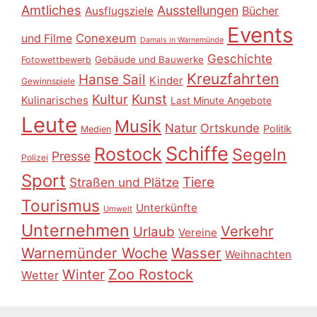
Amtliches
Ausstellungen
Ausflugsziele
Bücher
Events
Conexeum
und Filme
Damals in Warnemünde
Geschichte
Gebäude und Bauwerke
Fotowettbewerb
Kreuzfahrten
Hanse Sail
Kinder
Gewinnspiele
Kultur
Kunst
Kulinarisches
Last Minute Angebote
Leute
Musik
Natur
Ortskunde
Politik
Medien
Schiffe
Rostock
Segeln
Presse
Polizei
Sport
Tiere
Straßen und Plätze
Tourismus
Unterkünfte
Umwelt
Unternehmen
Verkehr
Urlaub
Vereine
Warnemünder Woche
Wasser
Weihnachten
Zoo Rostock
Winter
Wetter