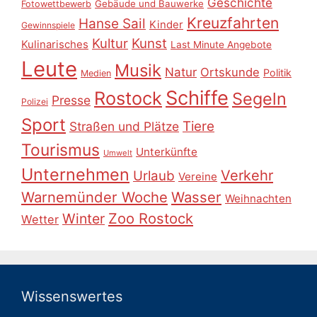
Geschichte
Gebäude und Bauwerke
Fotowettbewerb
Kreuzfahrten
Hanse Sail
Kinder
Gewinnspiele
Kultur
Kunst
Kulinarisches
Last Minute Angebote
Leute
Musik
Natur
Ortskunde
Politik
Medien
Schiffe
Rostock
Segeln
Presse
Polizei
Sport
Tiere
Straßen und Plätze
Tourismus
Unterkünfte
Umwelt
Unternehmen
Verkehr
Urlaub
Vereine
Warnemünder Woche
Wasser
Weihnachten
Zoo Rostock
Winter
Wetter
Wissenswertes