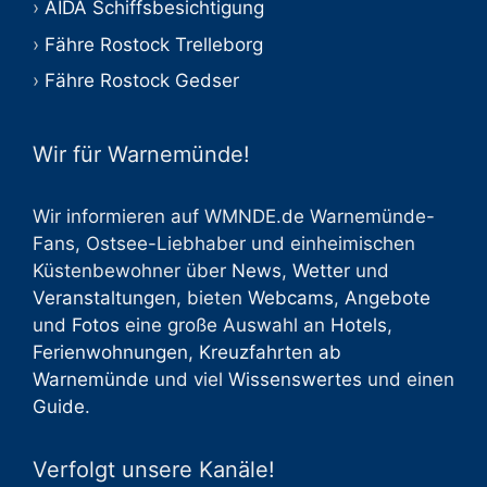
AIDA Schiffsbesichtigung
Fähre Rostock Trelleborg
Fähre Rostock Gedser
Wir für Warnemünde!
Wir informieren auf WMNDE.de Warnemünde-
Fans, Ostsee-Liebhaber und einheimischen
Küstenbewohner über
News
,
Wetter
und
Veranstaltungen
, bieten
Webcams
,
Angebote
und
Fotos
eine große Auswahl an
Hotels
,
Ferienwohnungen
,
Kreuzfahrten ab
Warnemünde
und viel
Wissenswertes
und einen
Guide
.
Verfolgt unsere Kanäle!