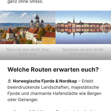
ganz ohne Stress.
Tallinn mit Mein Schiff. Foto:
Stockholm mit Mein Schiff.
TUI Cruises
Foto: TUI Cruises
Welche Routen erwarten euch?
🚢
Norwegische Fjorde & Nordkap
– Erlebt
beeindruckende Landschaften, majestätische
Fjorde und charmante Hafenstädte wie Bergen
oder Geiranger.