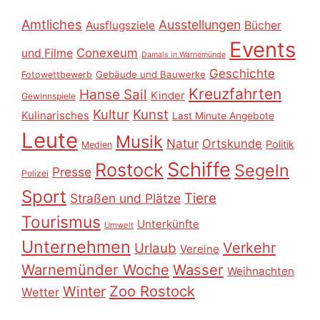
Amtliches
Ausstellungen
Ausflugsziele
Bücher
Events
Conexeum
und Filme
Damals in Warnemünde
Geschichte
Gebäude und Bauwerke
Fotowettbewerb
Kreuzfahrten
Hanse Sail
Kinder
Gewinnspiele
Kultur
Kunst
Kulinarisches
Last Minute Angebote
Leute
Musik
Natur
Ortskunde
Politik
Medien
Schiffe
Rostock
Segeln
Presse
Polizei
Sport
Tiere
Straßen und Plätze
Tourismus
Unterkünfte
Umwelt
Unternehmen
Verkehr
Urlaub
Vereine
Warnemünder Woche
Wasser
Weihnachten
Zoo Rostock
Winter
Wetter