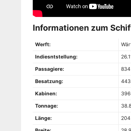
Informationen zum Schif
Werft:
Wärt
Indiesntstellung:
26.1
Passagiere:
834
Besatzung:
443
Kabinen:
396
Tonnage:
38.
Länge:
204
Breite:
28,