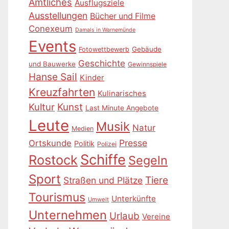
Amtliches
Ausflugsziele
Ausstellungen
Bücher und Filme
Conexeum
Damals in Warnemünde
Events
Gebäude
Fotowettbewerb
Geschichte
und Bauwerke
Gewinnspiele
Hanse Sail
Kinder
Kreuzfahrten
Kulinarisches
Kultur
Kunst
Last Minute Angebote
Leute
Musik
Natur
Medien
Presse
Ortskunde
Politik
Polizei
Schiffe
Rostock
Segeln
Sport
Tiere
Straßen und Plätze
Tourismus
Unterkünfte
Umwelt
Unternehmen
Urlaub
Vereine