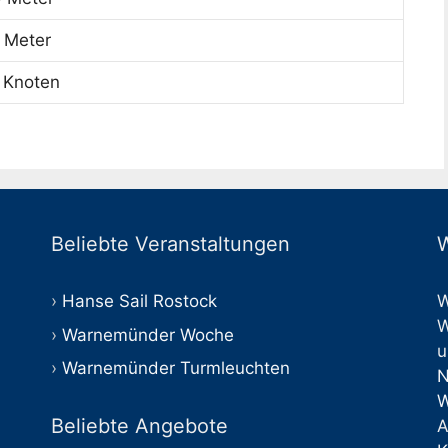
 Meter
8 Knoten
Beliebte Veranstaltungen
W
Hanse Sail Rostock
W
W
Warnemünder Woche
u
Warnemünder Turmleuchten
Beliebte Angebote
A