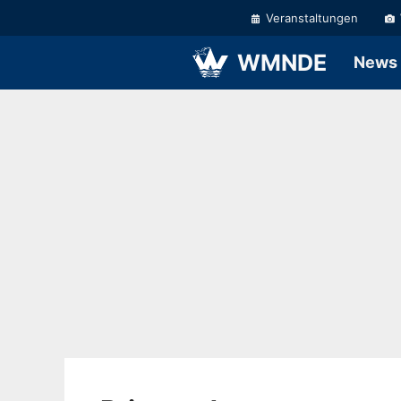
Zum
Veranstaltungen
Inhalt
springen
WMNDE
News