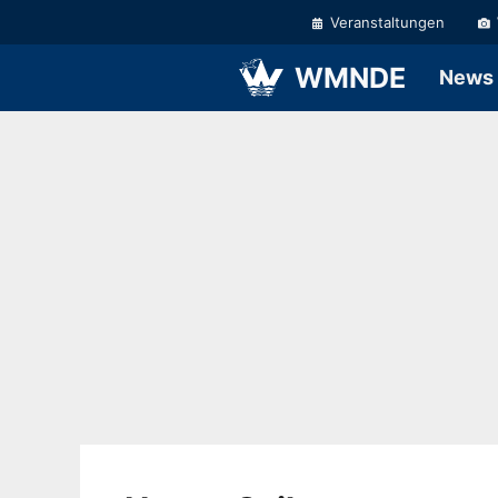
Zum
Veranstaltungen
Inhalt
springen
WMNDE
News