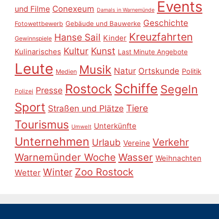
Events
Conexeum
und Filme
Damals in Warnemünde
Geschichte
Gebäude und Bauwerke
Fotowettbewerb
Kreuzfahrten
Hanse Sail
Kinder
Gewinnspiele
Kultur
Kunst
Kulinarisches
Last Minute Angebote
Leute
Musik
Natur
Ortskunde
Politik
Medien
Schiffe
Rostock
Segeln
Presse
Polizei
Sport
Tiere
Straßen und Plätze
Tourismus
Unterkünfte
Umwelt
Unternehmen
Verkehr
Urlaub
Vereine
Warnemünder Woche
Wasser
Weihnachten
Zoo Rostock
Winter
Wetter