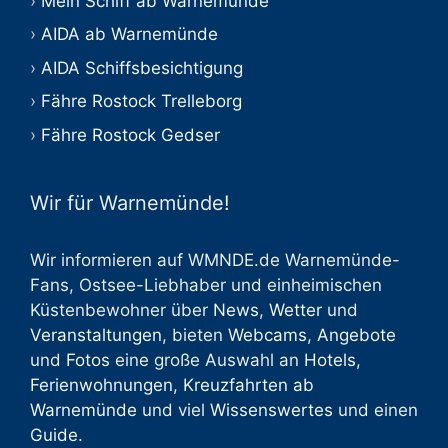
Mein Schiff ab Warnemünde
AIDA ab Warnemünde
AIDA Schiffsbesichtigung
Fähre Rostock Trelleborg
Fähre Rostock Gedser
Wir für Warnemünde!
Wir informieren auf WMNDE.de Warnemünde-
Fans, Ostsee-Liebhaber und einheimischen
Küstenbewohner über
News
,
Wetter
und
Veranstaltungen
, bieten
Webcams
,
Angebote
und
Fotos
eine große Auswahl an
Hotels
,
Ferienwohnungen
,
Kreuzfahrten ab
Warnemünde
und viel
Wissenswertes
und einen
Guide
.