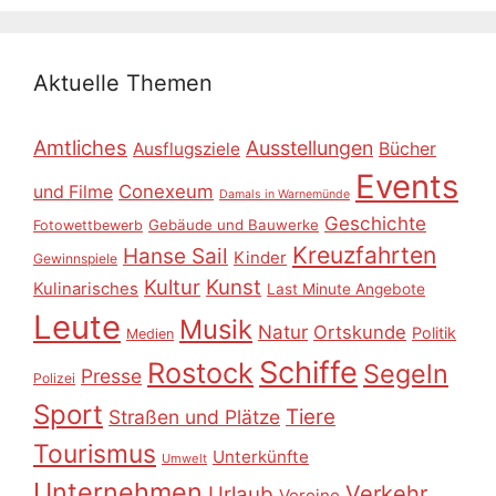
Aktuelle Themen
Amtliches
Ausstellungen
Ausflugsziele
Bücher
Events
Conexeum
und Filme
Damals in Warnemünde
Geschichte
Gebäude und Bauwerke
Fotowettbewerb
Kreuzfahrten
Hanse Sail
Kinder
Gewinnspiele
Kultur
Kunst
Kulinarisches
Last Minute Angebote
Leute
Musik
Natur
Ortskunde
Politik
Medien
Schiffe
Rostock
Segeln
Presse
Polizei
Sport
Tiere
Straßen und Plätze
Tourismus
Unterkünfte
Umwelt
Unternehmen
Verkehr
Urlaub
Vereine