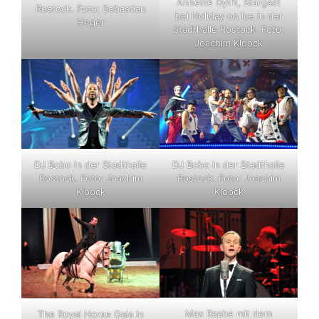
Annette Dytrt, Stargast
Rostock. Foto: Sebastian
bei Holiday on Ice in der
Heger
Stadthalle Rostock. Foto:
Joachim Kloock
DJ Bobo in der Stadthalle
DJ Bobo in der Stadthalle
Rostock. Foto: Joachim
Rostock. Foto: Joachim
Kloock
Kloock
Max Raabe mit dem
The Royal Horse Gala in