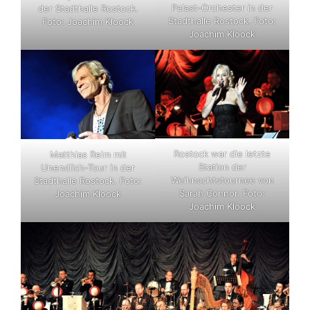
Palast-Orchester in der
der Stadthalle Rostock.
Stadthalle Rostock. Foto:
Foto: Joachim Kloock
Joachim Kloock
Rostock war die letzte
Matthias Reim mit
Station der
Unendlich-Tour in der
Weihnachtstournee von
Stadthalle Rostock. Foto:
Sarah Connor. Foto:
Joachim Kloock
Joachim Kloock