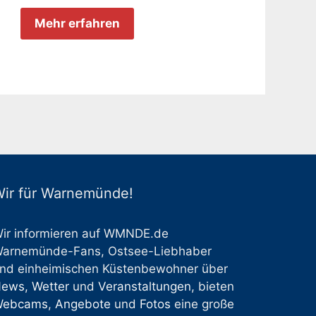
Mehr erfahren
ir für Warnemünde!
ir informieren auf WMNDE.de
arnemünde-Fans, Ostsee-Liebhaber
nd einheimischen Küstenbewohner über
News
,
Wetter
und
Veranstaltungen
, bieten
Webcams
,
Angebote
und
Fotos
eine große