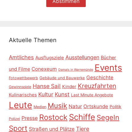
Aktuelle Themen
Amtliches
Ausstellungen
Ausflugsziele
Bücher
Events
Conexeum
und Filme
Damals in Warnemünde
Geschichte
Gebäude und Bauwerke
Fotowettbewerb
Kreuzfahrten
Hanse Sail
Kinder
Gewinnspiele
Kultur
Kunst
Kulinarisches
Last Minute Angebote
Leute
Musik
Natur
Ortskunde
Politik
Medien
Schiffe
Rostock
Segeln
Presse
Polizei
Sport
Tiere
Straßen und Plätze