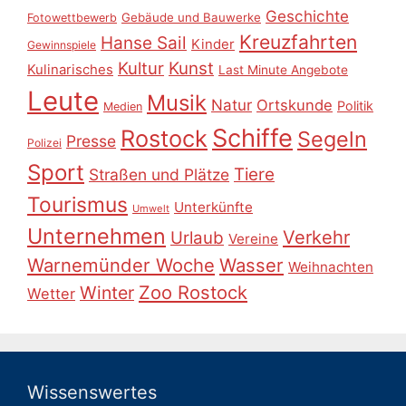
Geschichte
Gebäude und Bauwerke
Fotowettbewerb
Kreuzfahrten
Hanse Sail
Kinder
Gewinnspiele
Kultur
Kunst
Kulinarisches
Last Minute Angebote
Leute
Musik
Natur
Ortskunde
Politik
Medien
Schiffe
Rostock
Segeln
Presse
Polizei
Sport
Tiere
Straßen und Plätze
Tourismus
Unterkünfte
Umwelt
Unternehmen
Verkehr
Urlaub
Vereine
Warnemünder Woche
Wasser
Weihnachten
Zoo Rostock
Winter
Wetter
Wissenswertes