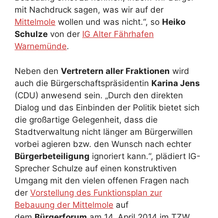
mit Nachdruck sagen, was wir auf der
Mittelmole
wollen und was nicht.“, so
Heiko
Schulze
von der
IG Alter Fährhafen
Warnemünde
.
Neben den
Vertretern aller Fraktionen
wird
auch die Bürgerschaftspräsidentin
Karina Jens
(CDU) anwesend sein. „Durch den direkten
Dialog und das Einbinden der Politik bietet sich
die großartige Gelegenheit, dass die
Stadtverwaltung nicht länger am Bürgerwillen
vorbei agieren bzw. den Wunsch nach echter
Bürgerbeteiligung
ignoriert kann.“, plädiert IG-
Sprecher Schulze auf einen konstruktiven
Umgang mit den vielen offenen Fragen nach
der
Vorstellung des Funktionsplan zur
Bebauung der Mittelmole
auf
dem
Bürgerforum
am 14. April 2014 im TZW.