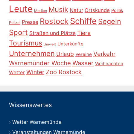
Leute
Musik
Natur
Ortskunde
Politik
Medien
Schiffe
Rostock
Segeln
Presse
Polizei
Sport
Tiere
Straßen und Plätze
Tourismus
Unterkünfte
Umwelt
Unternehmen
Verkehr
Urlaub
Vereine
Warnemünder Woche
Wasser
Weihnachten
Zoo Rostock
Winter
Wetter
Wissenswertes
Wetter Warnemünde
Veranstaltungen Warnemünde