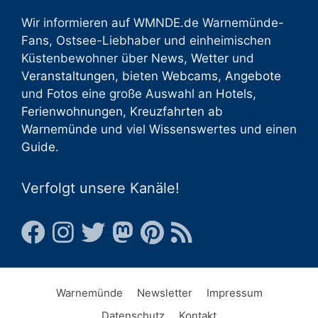
Wir informieren auf WMNDE.de Warnemünde-
Fans, Ostsee-Liebhaber und einheimischen
Küstenbewohner über
News
,
Wetter
und
Veranstaltungen
, bieten
Webcams
,
Angebote
und
Fotos
eine große Auswahl an
Hotels
,
Ferienwohnungen
,
Kreuzfahrten ab
Warnemünde
und viel
Wissenswertes
und einen
Guide
.
Verfolgt unsere Kanäle!
Warnemünde
Newsletter
Impressum
Datenschutz
Kontakt