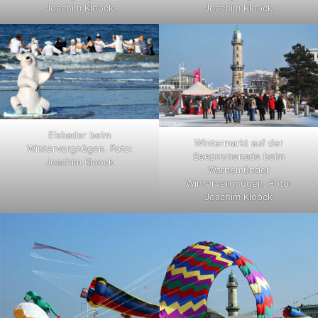
Joachim Kloock
Joachim Kloock
Eisbader beim
Wintermarkt auf der
Wintervergnügen. Foto:
Seepromenade beim
Joachim Kloock
Warnemünder
Wintervergnügen. Foto:
Joachim Kloock