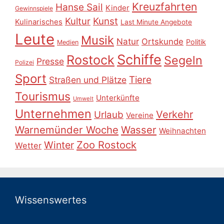
Kreuzfahrten
Hanse Sail
Kinder
Gewinnspiele
Kultur
Kunst
Kulinarisches
Last Minute Angebote
Leute
Musik
Natur
Ortskunde
Politik
Medien
Schiffe
Rostock
Segeln
Presse
Polizei
Sport
Tiere
Straßen und Plätze
Tourismus
Unterkünfte
Umwelt
Unternehmen
Verkehr
Urlaub
Vereine
Warnemünder Woche
Wasser
Weihnachten
Zoo Rostock
Winter
Wetter
Wissenswertes