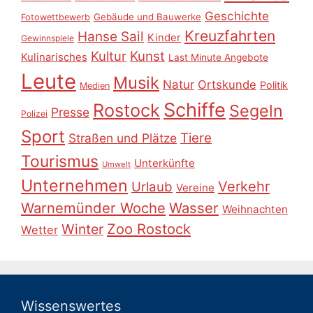
Geschichte
Gebäude und Bauwerke
Fotowettbewerb
Kreuzfahrten
Hanse Sail
Kinder
Gewinnspiele
Kultur
Kunst
Kulinarisches
Last Minute Angebote
Leute
Musik
Natur
Ortskunde
Politik
Medien
Schiffe
Rostock
Segeln
Presse
Polizei
Sport
Tiere
Straßen und Plätze
Tourismus
Unterkünfte
Umwelt
Unternehmen
Verkehr
Urlaub
Vereine
Warnemünder Woche
Wasser
Weihnachten
Zoo Rostock
Winter
Wetter
Wissenswertes