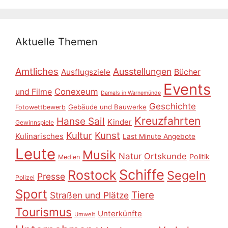
Aktuelle Themen
Amtliches
Ausstellungen
Ausflugsziele
Bücher
Events
Conexeum
und Filme
Damals in Warnemünde
Geschichte
Gebäude und Bauwerke
Fotowettbewerb
Kreuzfahrten
Hanse Sail
Kinder
Gewinnspiele
Kultur
Kunst
Kulinarisches
Last Minute Angebote
Leute
Musik
Natur
Ortskunde
Politik
Medien
Schiffe
Rostock
Segeln
Presse
Polizei
Sport
Tiere
Straßen und Plätze
Tourismus
Unterkünfte
Umwelt