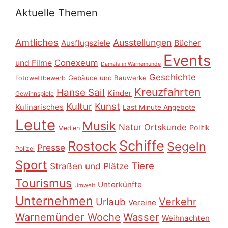
Aktuelle Themen
Amtliches
Ausstellungen
Ausflugsziele
Bücher
Events
Conexeum
und Filme
Damals in Warnemünde
Geschichte
Gebäude und Bauwerke
Fotowettbewerb
Kreuzfahrten
Hanse Sail
Kinder
Gewinnspiele
Kultur
Kunst
Kulinarisches
Last Minute Angebote
Leute
Musik
Natur
Ortskunde
Politik
Medien
Schiffe
Rostock
Segeln
Presse
Polizei
Sport
Tiere
Straßen und Plätze
Tourismus
Unterkünfte
Umwelt
Unternehmen
Verkehr
Urlaub
Vereine
Warnemünder Woche
Wasser
Weihnachten