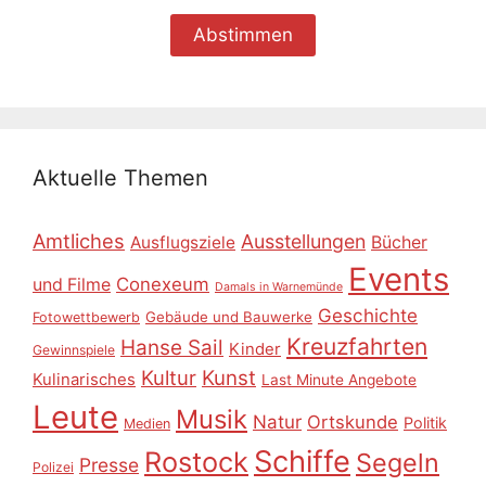
Aktuelle Themen
Amtliches
Ausstellungen
Ausflugsziele
Bücher
Events
Conexeum
und Filme
Damals in Warnemünde
Geschichte
Gebäude und Bauwerke
Fotowettbewerb
Kreuzfahrten
Hanse Sail
Kinder
Gewinnspiele
Kultur
Kunst
Kulinarisches
Last Minute Angebote
Leute
Musik
Natur
Ortskunde
Politik
Medien
Schiffe
Rostock
Segeln
Presse
Polizei