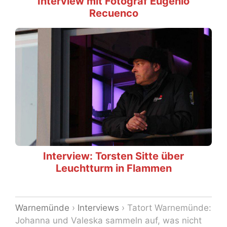
Interview mit Fotograf Eugenio
Recuenco
Interview: Torsten Sitte über
Leuchtturm in Flammen
Warnemünde
›
Interviews
›
Tatort Warnemünde:
Johanna und Valeska sammeln auf, was nicht