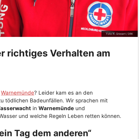
Foto: K. Griesert / DRK
 richtiges Verhalten am
n
Warnemünde
? Leider kam es an den
u tödlichen Badeunfällen. Wir sprachen mit
asserwacht
in
Warnemünde
und
 Wasser und welche Regeln Leben retten können.
kein Tag dem anderen“