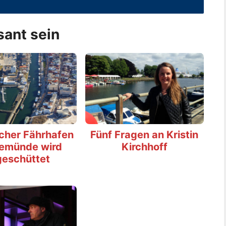
sant sein
scher Fährhafen
Fünf Fragen an Kristin
emünde wird
Kirchhoff
geschüttet