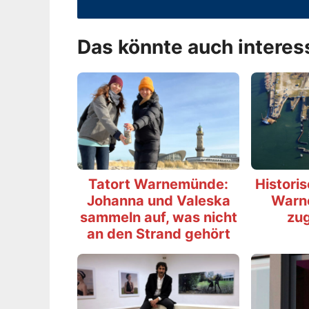
Das könnte auch interes
Tatort Warnemünde:
Histori
Johanna und Valeska
Warn
sammeln auf, was nicht
zu
an den Strand gehört