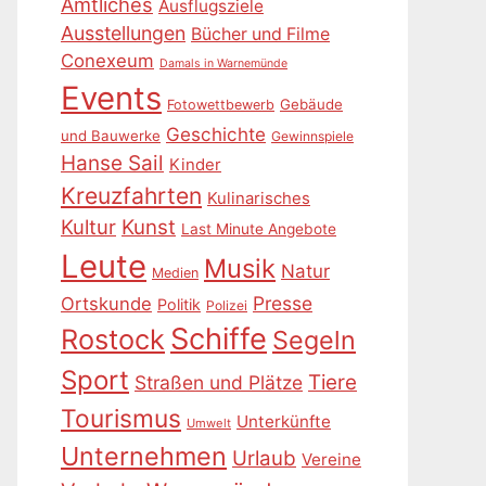
Amtliches
Ausflugsziele
Ausstellungen
Bücher und Filme
Conexeum
Damals in Warnemünde
Events
Gebäude
Fotowettbewerb
Geschichte
und Bauwerke
Gewinnspiele
Hanse Sail
Kinder
Kreuzfahrten
Kulinarisches
Kultur
Kunst
Last Minute Angebote
Leute
Musik
Natur
Medien
Presse
Ortskunde
Politik
Polizei
Schiffe
Rostock
Segeln
Sport
Tiere
Straßen und Plätze
Tourismus
Unterkünfte
Umwelt
Unternehmen
Urlaub
Vereine