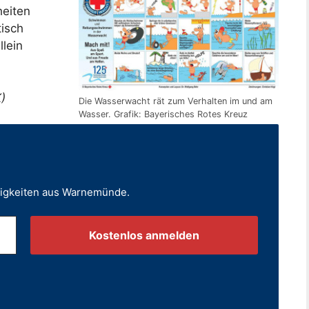
eiten
tisch
llein
)
Die Wasserwacht rät zum Verhalten im und am
Wasser. Grafik: Bayerisches Rotes Kreuz
uigkeiten aus Warnemünde.
.