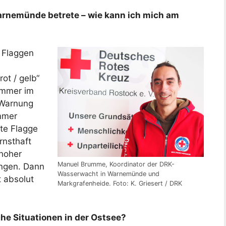
arnemünde betrete – wie kann ich mich am
 Flaggen
ot / gelb“
immer im
 Warnung
mmer
ote Flagge
rnsthaft
 hoher
Manuel Brumme, Koordinator der DRK-
ungen. Dann
Wasserwacht in Warnemünde und
 absolut
Markgrafenheide. Foto: K. Griesert / DRK
he Situationen in der Ostsee?