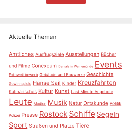
Aktuelle Themen
Amtliches
Ausstellungen
Ausflugsziele
Bücher
Events
Conexeum
und Filme
Damals in Warnemünde
Geschichte
Gebäude und Bauwerke
Fotowettbewerb
Kreuzfahrten
Hanse Sail
Kinder
Gewinnspiele
Kultur
Kunst
Kulinarisches
Last Minute Angebote
Leute
Musik
Natur
Ortskunde
Politik
Medien
Schiffe
Rostock
Segeln
Presse
Polizei
Sport
Tiere
Straßen und Plätze