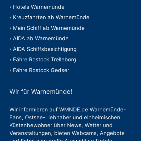
Hotels Warnemünde
Kreuzfahrten ab Warnemünde
Mein Schiff ab Warnemünde
AIDA ab Warnemünde
AIDA Schiffsbesichtigung
Fähre Rostock Trelleborg
Fähre Rostock Gedser
Wir für Warnemünde!
Wir informieren auf WMNDE.de Warnemünde-
Fans, Ostsee-Liebhaber und einheimischen
Küstenbewohner über
News
,
Wetter
und
Veranstaltungen
, bieten
Webcams
,
Angebote
und
Fotos
eine große Auswahl an
Hotels
,