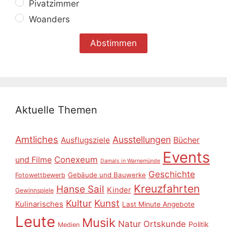
Pivatzimmer
Woanders
Aktuelle Themen
Amtliches
Ausstellungen
Ausflugsziele
Bücher
Events
Conexeum
und Filme
Damals in Warnemünde
Geschichte
Gebäude und Bauwerke
Fotowettbewerb
Kreuzfahrten
Hanse Sail
Kinder
Gewinnspiele
Kultur
Kunst
Kulinarisches
Last Minute Angebote
Leute
Musik
Natur
Ortskunde
Politik
Medien