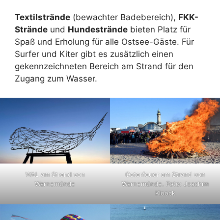
Textilstrände
(bewachter Badebereich),
FKK-
Strände
und
Hundestrände
bieten Platz für
Spaß und Erholung für alle Ostsee-Gäste. Für
Surfer und Kiter gibt es zusätzlich einen
gekennzeichneten Bereich am Strand für den
Zugang zum Wasser.
WAL am Strand von
Osterfeuer am Strand von
Warnemünde
Warnemünde. Foto: Joachim
Kloock