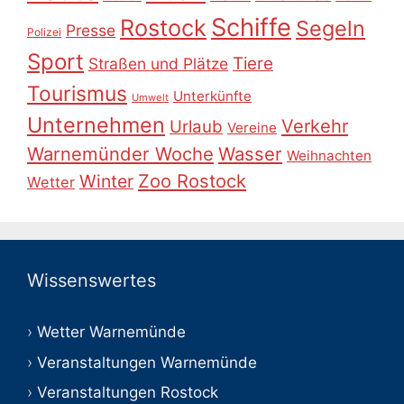
Schiffe
Rostock
Segeln
Presse
Polizei
Sport
Tiere
Straßen und Plätze
Tourismus
Unterkünfte
Umwelt
Unternehmen
Verkehr
Urlaub
Vereine
Warnemünder Woche
Wasser
Weihnachten
Zoo Rostock
Winter
Wetter
Wissenswertes
Wetter Warnemünde
Veranstaltungen Warnemünde
Veranstaltungen Rostock