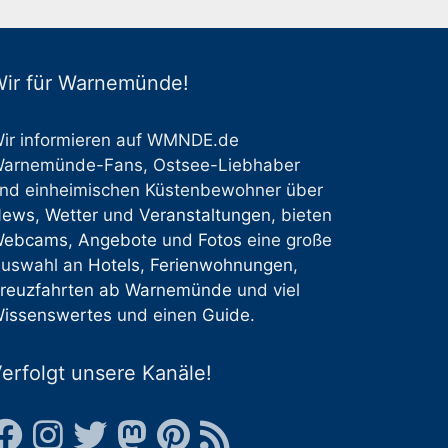
ir für Warnemünde!
ir informieren auf WMNDE.de
arnemünde-Fans, Ostsee-Liebhaber
nd einheimischen Küstenbewohner über
News
,
Wetter
und
Veranstaltungen
, bieten
Webcams
,
Angebote
und
Fotos
eine große
uswahl an
Hotels
,
Ferienwohnungen
,
reuzfahrten ab Warnemünde
und viel
issenswertes
und einen
Guide
.
erfolgt unsere Kanäle!