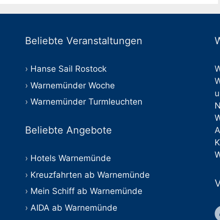
Beliebte Veranstaltungen
W
Hanse Sail Rostock
W
W
Warnemünder Woche
u
Warnemünder Turmleuchten
Beliebte Angebote
A
K
W
Hotels Warnemünde
Kreuzfahrten ab Warnemünde
V
Mein Schiff ab Warnemünde
AIDA ab Warnemünde