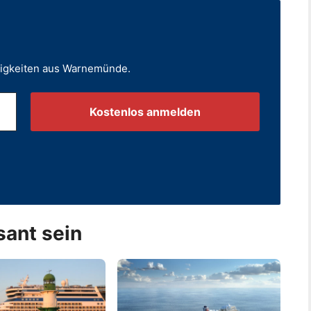
uigkeiten aus Warnemünde.
.
sant sein