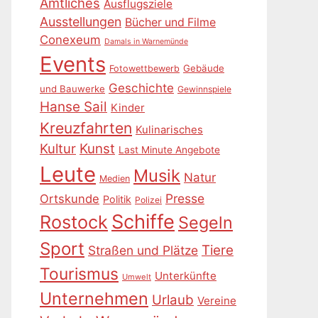
Amtliches
Ausflugsziele
Ausstellungen
Bücher und Filme
Conexeum
Damals in Warnemünde
Events
Gebäude
Fotowettbewerb
Geschichte
und Bauwerke
Gewinnspiele
Hanse Sail
Kinder
Kreuzfahrten
Kulinarisches
Kultur
Kunst
Last Minute Angebote
Leute
Musik
Natur
Medien
Presse
Ortskunde
Politik
Polizei
Schiffe
Rostock
Segeln
Sport
Tiere
Straßen und Plätze
Tourismus
Unterkünfte
Umwelt
Unternehmen
Urlaub
Vereine