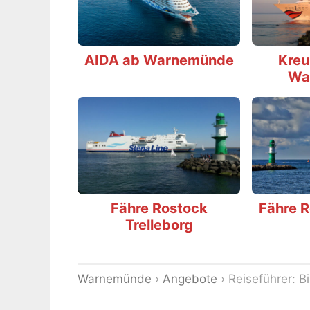
AIDA ab Warnemünde
Kreu
Wa
Fähre Rostock
Fähre 
Trelleborg
Warnemünde
›
Angebote
›
Reiseführer: 