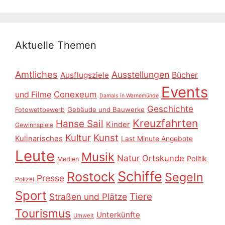
Aktuelle Themen
Amtliches
Ausstellungen
Ausflugsziele
Bücher
Events
Conexeum
und Filme
Damals in Warnemünde
Geschichte
Gebäude und Bauwerke
Fotowettbewerb
Kreuzfahrten
Hanse Sail
Kinder
Gewinnspiele
Kultur
Kunst
Kulinarisches
Last Minute Angebote
Leute
Musik
Natur
Ortskunde
Politik
Medien
Schiffe
Rostock
Segeln
Presse
Polizei
Sport
Tiere
Straßen und Plätze
Tourismus
Unterkünfte
Umwelt