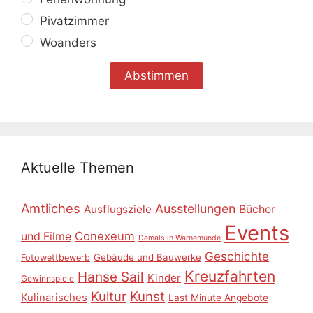
Pivatzimmer
Woanders
Aktuelle Themen
Amtliches
Ausstellungen
Ausflugsziele
Bücher
Events
Conexeum
und Filme
Damals in Warnemünde
Geschichte
Gebäude und Bauwerke
Fotowettbewerb
Kreuzfahrten
Hanse Sail
Kinder
Gewinnspiele
Kultur
Kunst
Kulinarisches
Last Minute Angebote