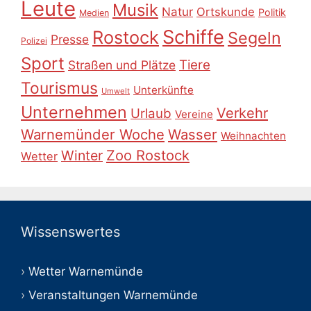
Leute
Musik
Natur
Ortskunde
Politik
Medien
Schiffe
Rostock
Segeln
Presse
Polizei
Sport
Tiere
Straßen und Plätze
Tourismus
Unterkünfte
Umwelt
Unternehmen
Verkehr
Urlaub
Vereine
Warnemünder Woche
Wasser
Weihnachten
Zoo Rostock
Winter
Wetter
Wissenswertes
Wetter Warnemünde
Veranstaltungen Warnemünde