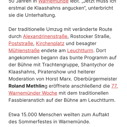
50 Jahren in
Warnemünde
lebt. „Jetzt muss ich
erstmal de Klaashahns angucken“, unterbricht
sie die Unterhaltung.
Der traditionelle Umzug mit veränderte Route
durch
Alexandrinenstraße
, Rostocker Straße,
Poststraße
,
Kirchenplatz
und besagter
Mühlenstraße
endete am
Leuchtturm
. Dort
angekommen begann das bunte Programm auf
der Bühne mit Trachtengruppe, Shantychor de
Klaashahns, Piratenshow und heiterer
Moderation von Horst Marx. Oberbürgermeister
Roland Methlin
g eröffnete anschließend die
77.
Warnemünder Woche
mit dem traditionellen
Fassbieranstich auf der Bühne am Leuchtturm.
Etwa 15.000 Menschen weilten zum Auftakt
des Sommerfestes in Warnemünde.