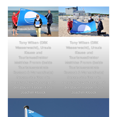
Tony Wilken (DRK
Tony Wilken (DRK
Wasserwacht), Ursula
Wasserwacht), Ursula
Klause und
Klause und
Tourismusdirektor
Tourismusdirektor
Matthias Fromm (beide
Matthias Fromm (beide
Tourismuszentrale
Tourismuszentrale
Rostock & Warnemünde)
Rostock & Warnemünde)
freuen sich über die
freuen sich über die
erneute Auszeichnung mit
erneute Auszeichnung mit
der Blauen Flagge. Foto:
der Blauen Flagge. Foto:
Joachim Kloock
Joachim Kloock