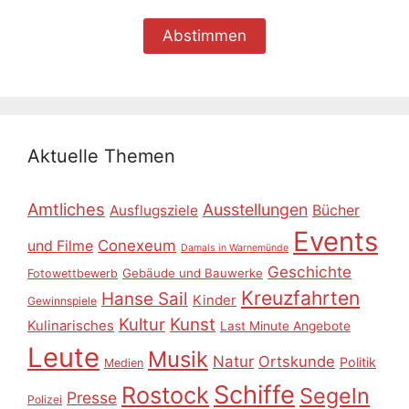
Aktuelle Themen
Amtliches
Ausstellungen
Ausflugsziele
Bücher
Events
Conexeum
und Filme
Damals in Warnemünde
Geschichte
Gebäude und Bauwerke
Fotowettbewerb
Kreuzfahrten
Hanse Sail
Kinder
Gewinnspiele
Kultur
Kunst
Kulinarisches
Last Minute Angebote
Leute
Musik
Natur
Ortskunde
Politik
Medien
Schiffe
Rostock
Segeln
Presse
Polizei