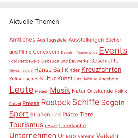
Aktuelle Themen
Amtliches
Ausstellungen
Ausflugsziele
Bücher
Events
Conexeum
und Filme
Damals in Warnemünde
Geschichte
Gebäude und Bauwerke
Fotowettbewerb
Kreuzfahrten
Hanse Sail
Kinder
Gewinnspiele
Kultur
Kunst
Kulinarisches
Last Minute Angebote
Leute
Musik
Natur
Ortskunde
Politik
Medien
Schiffe
Rostock
Segeln
Presse
Polizei
Sport
Tiere
Straßen und Plätze
Tourismus
Unterkünfte
Umwelt
Unternehmen
Verkehr
Urlaub
Vereine