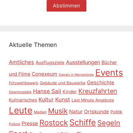
Aktuelle Themen
Amtliches
Ausstellungen
Ausflugsziele
Bücher
Events
Conexeum
und Filme
Damals in Warnemünde
Geschichte
Gebäude und Bauwerke
Fotowettbewerb
Kreuzfahrten
Hanse Sail
Kinder
Gewinnspiele
Kultur
Kunst
Kulinarisches
Last Minute Angebote
Leute
Musik
Natur
Ortskunde
Politik
Medien
Schiffe
Rostock
Segeln
Presse
Polizei