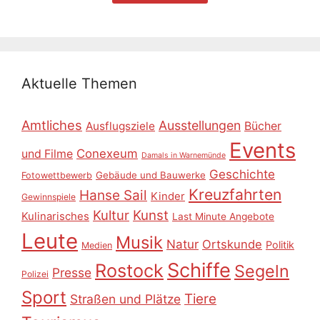
Aktuelle Themen
Amtliches
Ausstellungen
Ausflugsziele
Bücher
Events
Conexeum
und Filme
Damals in Warnemünde
Geschichte
Gebäude und Bauwerke
Fotowettbewerb
Kreuzfahrten
Hanse Sail
Kinder
Gewinnspiele
Kultur
Kunst
Kulinarisches
Last Minute Angebote
Leute
Musik
Natur
Ortskunde
Politik
Medien
Schiffe
Rostock
Segeln
Presse
Polizei
Sport
Tiere
Straßen und Plätze