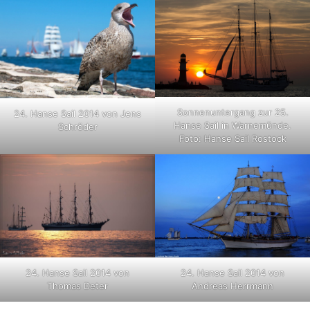
Sonnenuntergang zur 25.
24. Hanse Sail 2014 von Jens
Hanse Sail in Warnemünde.
Schröder
Foto: Hanse Sail Rostock
24. Hanse Sail 2014 von
24. Hanse Sail 2014 von
Thomas Deter
Andreas Herrmann