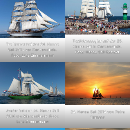
Traditionssegler auf der 25.
Tre Kronor bei der 24. Hanse
Hanse Sail in Warnemünde.
Sail 2014 vor Warnemünde.
Foto: Hanse Sail Rostock
Foto: Lutz Zimmermann
Avatar bei der 24. Hanse Sail
24. Hanse Sail 2014 von Petra
2014 vor Warnemünde. Foto:
Tillmann
Lutz Zimmermann