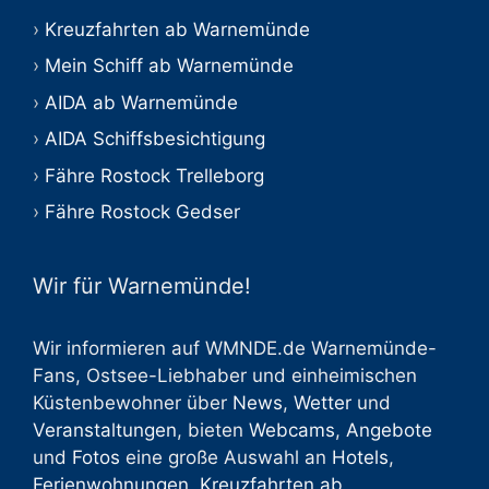
Kreuzfahrten ab Warnemünde
Mein Schiff ab Warnemünde
AIDA ab Warnemünde
AIDA Schiffsbesichtigung
Fähre Rostock Trelleborg
Fähre Rostock Gedser
Wir für Warnemünde!
Wir informieren auf WMNDE.de Warnemünde-
Fans, Ostsee-Liebhaber und einheimischen
Küstenbewohner über
News
,
Wetter
und
Veranstaltungen
, bieten
Webcams
,
Angebote
und
Fotos
eine große Auswahl an
Hotels
,
Ferienwohnungen
,
Kreuzfahrten ab