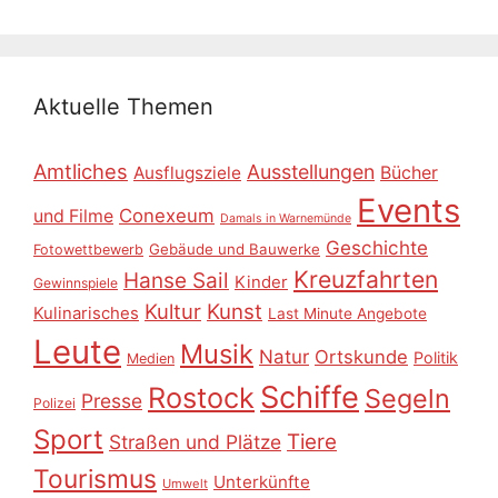
Aktuelle Themen
Amtliches
Ausstellungen
Ausflugsziele
Bücher
Events
Conexeum
und Filme
Damals in Warnemünde
Geschichte
Gebäude und Bauwerke
Fotowettbewerb
Kreuzfahrten
Hanse Sail
Kinder
Gewinnspiele
Kultur
Kunst
Kulinarisches
Last Minute Angebote
Leute
Musik
Natur
Ortskunde
Politik
Medien
Schiffe
Rostock
Segeln
Presse
Polizei
Sport
Tiere
Straßen und Plätze
Tourismus
Unterkünfte
Umwelt