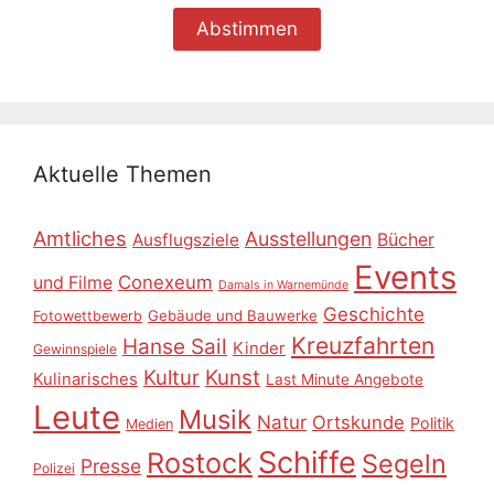
Aktuelle Themen
Amtliches
Ausstellungen
Ausflugsziele
Bücher
Events
Conexeum
und Filme
Damals in Warnemünde
Geschichte
Gebäude und Bauwerke
Fotowettbewerb
Kreuzfahrten
Hanse Sail
Kinder
Gewinnspiele
Kultur
Kunst
Kulinarisches
Last Minute Angebote
Leute
Musik
Natur
Ortskunde
Politik
Medien
Schiffe
Rostock
Segeln
Presse
Polizei