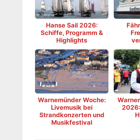
Hanse Sail 2026:
Fähr
Schiffe, Programm &
Fre
Highlights
ve
Warnemünder Woche:
Warne
Livemusik bei
2026:
Strandkonzerten und
H
Musikfestival