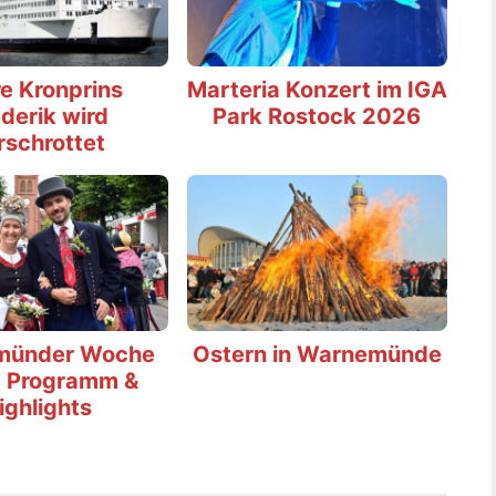
e Kronprins
Marteria Konzert im IGA
derik wird
Park Rostock 2026
rschrottet
münder Woche
Ostern in Warnemünde
 Programm &
ighlights