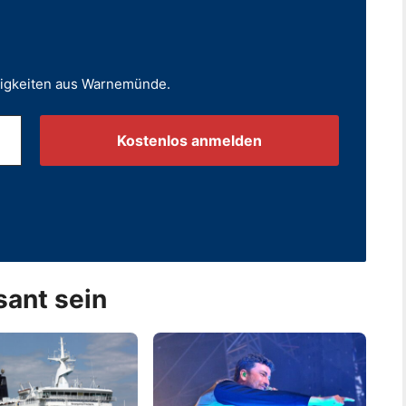
uigkeiten aus Warnemünde.
.
sant sein