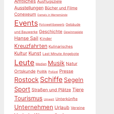
Amtliches
Ausflugsziele
Ausstellungen
Bücher und Filme
Conexeum
Damals in Warnemünde
Events
Gebäude
Fotowettbewerb
Geschichte
und Bauwerke
Gewinnspiele
Hanse Sail
Kinder
Kreuzfahrten
Kulinarisches
Kultur
Kunst
Last Minute Angebote
Leute
Musik
Natur
Medien
Presse
Ortskunde
Politik
Polizei
Schiffe
Rostock
Segeln
Sport
Tiere
Straßen und Plätze
Tourismus
Unterkünfte
Umwelt
Unternehmen
Urlaub
Vereine