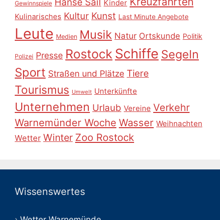
Kreuzfahrten
Hanse Sail
Kinder
Gewinnspiele
Kultur
Kunst
Kulinarisches
Last Minute Angebote
Leute
Musik
Natur
Ortskunde
Politik
Medien
Schiffe
Rostock
Segeln
Presse
Polizei
Sport
Tiere
Straßen und Plätze
Tourismus
Unterkünfte
Umwelt
Unternehmen
Verkehr
Urlaub
Vereine
Warnemünder Woche
Wasser
Weihnachten
Zoo Rostock
Winter
Wetter
Wissenswertes
Wetter Warnemünde