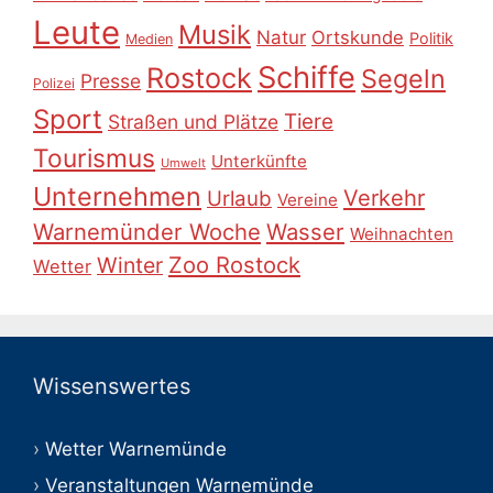
Leute
Musik
Natur
Ortskunde
Politik
Medien
Schiffe
Rostock
Segeln
Presse
Polizei
Sport
Tiere
Straßen und Plätze
Tourismus
Unterkünfte
Umwelt
Unternehmen
Verkehr
Urlaub
Vereine
Warnemünder Woche
Wasser
Weihnachten
Zoo Rostock
Winter
Wetter
Wissenswertes
Wetter Warnemünde
Veranstaltungen Warnemünde