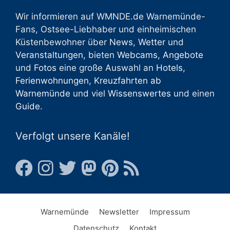
Wir informieren auf WMNDE.de Warnemünde-
Fans, Ostsee-Liebhaber und einheimischen
Küstenbewohner über
News
,
Wetter
und
Veranstaltungen
, bieten
Webcams
,
Angebote
und
Fotos
eine große Auswahl an
Hotels
,
Ferienwohnungen
,
Kreuzfahrten ab
Warnemünde
und viel
Wissenswertes
und einen
Guide
.
Verfolgt unsere Kanäle!
Warnemünde
Newsletter
Impressum
Datenschutz
Kontakt