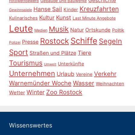
Geschichte
Gebäude und Bauwerke
Fotowettbewerb
Kreuzfahrten
Hanse Sail
Kinder
Gewinnspiele
Kultur
Kunst
Kulinarisches
Last Minute Angebote
Leute
Musik
Natur
Ortskunde
Politik
Medien
Schiffe
Rostock
Segeln
Presse
Polizei
Sport
Tiere
Straßen und Plätze
Tourismus
Unterkünfte
Umwelt
Unternehmen
Verkehr
Urlaub
Vereine
Warnemünder Woche
Wasser
Weihnachten
Zoo Rostock
Winter
Wetter
Wissenswertes