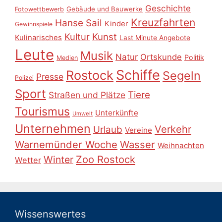
Geschichte
Gebäude und Bauwerke
Fotowettbewerb
Kreuzfahrten
Hanse Sail
Kinder
Gewinnspiele
Kultur
Kunst
Kulinarisches
Last Minute Angebote
Leute
Musik
Natur
Ortskunde
Politik
Medien
Schiffe
Rostock
Segeln
Presse
Polizei
Sport
Tiere
Straßen und Plätze
Tourismus
Unterkünfte
Umwelt
Unternehmen
Verkehr
Urlaub
Vereine
Warnemünder Woche
Wasser
Weihnachten
Zoo Rostock
Winter
Wetter
Wissenswertes