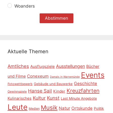
Woanders
Aktuelle Themen
Amtliches
Ausstellungen
Ausflugsziele
Bücher
Events
Conexeum
und Filme
Damals in Warnemünde
Geschichte
Gebäude und Bauwerke
Fotowettbewerb
Kreuzfahrten
Hanse Sail
Kinder
Gewinnspiele
Kultur
Kunst
Kulinarisches
Last Minute Angebote
Leute
Musik
Natur
Ortskunde
Politik
Medien