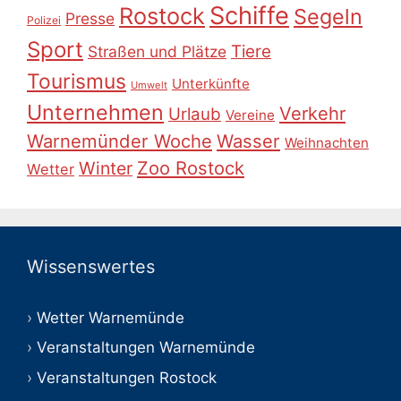
Schiffe
Rostock
Segeln
Presse
Polizei
Sport
Tiere
Straßen und Plätze
Tourismus
Unterkünfte
Umwelt
Unternehmen
Verkehr
Urlaub
Vereine
Warnemünder Woche
Wasser
Weihnachten
Zoo Rostock
Winter
Wetter
Wissenswertes
Wetter Warnemünde
Veranstaltungen Warnemünde
Veranstaltungen Rostock