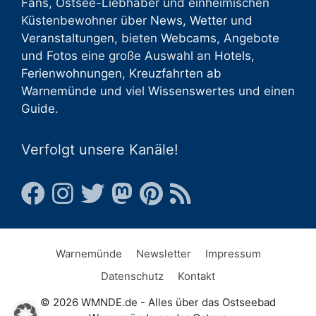
Fans, Ostsee-Liebhaber und einheimischen
Küstenbewohner über
News
,
Wetter
und
Veranstaltungen
, bieten
Webcams
,
Angebote
und
Fotos
eine große Auswahl an
Hotels
,
Ferienwohnungen
,
Kreuzfahrten ab
Warnemünde
und viel
Wissenswertes
und einen
Guide
.
Verfolgt unsere Kanäle!
Warnemünde
Newsletter
Impressum
Datenschutz
Kontakt
© 2026 WMNDE.de - Alles über das Ostseebad