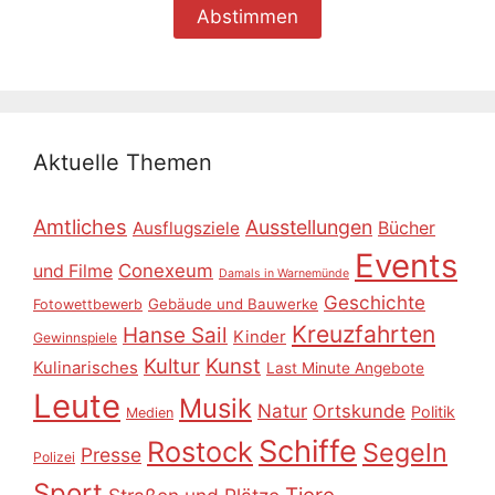
Aktuelle Themen
Amtliches
Ausstellungen
Ausflugsziele
Bücher
Events
Conexeum
und Filme
Damals in Warnemünde
Geschichte
Gebäude und Bauwerke
Fotowettbewerb
Kreuzfahrten
Hanse Sail
Kinder
Gewinnspiele
Kultur
Kunst
Kulinarisches
Last Minute Angebote
Leute
Musik
Natur
Ortskunde
Politik
Medien
Schiffe
Rostock
Segeln
Presse
Polizei
Sport