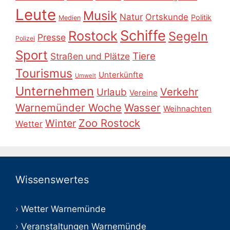
Leute
Musik
Natur
Ortskunde
Politik
Medien
Schiffe
Rostock
Segeln
Presse
Polizei
Sport
Tiere
Straßen und Plätze
Tourismus
Unterkünfte
Umwelt
Unternehmen
Verkehr
Urlaub
Vereine
Warnemünder Woche
Wasser
Weihnachten
Zoo Rostock
Winter
Wetter
Wissenswertes
Wetter Warnemünde
Veranstaltungen Warnemünde