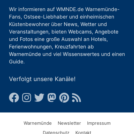
Wir informieren auf WMNDE.de Warnemünde-
Fans, Ostsee-Liebhaber und einheimischen
Küstenbewohner über
News
,
Wetter
und
Veranstaltungen
, bieten
Webcams
,
Angebote
und
Fotos
eine große Auswahl an
Hotels
,
Ferienwohnungen
,
Kreuzfahrten ab
Warnemünde
und viel
Wissenswertes
und einen
Guide
.
Verfolgt unsere Kanäle!
Warnemünde
Newsletter
Impressum
Datenschutz
Kontakt