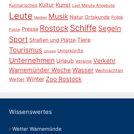
Kultur
Kunst
Kulinarisches
Last Minute Angebote
Leute
Musik
Natur
Ortskunde
Politik
Medien
Schiffe
Rostock
Segeln
Presse
Polizei
Sport
Tiere
Straßen und Plätze
Tourismus
Unterkünfte
Umwelt
Unternehmen
Verkehr
Urlaub
Vereine
Warnemünder Woche
Wasser
Weihnachten
Zoo Rostock
Winter
Wetter
Wissenswertes
Wetter Warnemünde