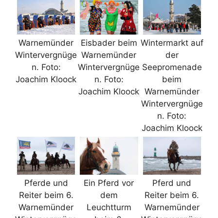
Warnemünder
Eisbader beim
Wintermarkt auf
Wintervergnüge
Warnemünder
der
n. Foto:
Wintervergnüge
Seepromenade
Joachim Kloock
n. Foto:
beim
Joachim Kloock
Warnemünder
Wintervergnüge
n. Foto:
Joachim Kloock
Pferde und
Ein Pferd vor
Pferd und
Reiter beim 6.
dem
Reiter beim 6.
Warnemünder
Leuchtturm
Warnemünder