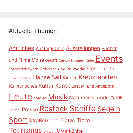
Aktuelle Themen
Amtliches
Ausstellungen
Ausflugsziele
Bücher
Events
Conexeum
und Filme
Damals in Warnemünde
Geschichte
Gebäude und Bauwerke
Fotowettbewerb
Kreuzfahrten
Hanse Sail
Kinder
Gewinnspiele
Kultur
Kunst
Kulinarisches
Last Minute Angebote
Leute
Musik
Natur
Ortskunde
Politik
Medien
Schiffe
Rostock
Segeln
Presse
Polizei
Sport
Tiere
Straßen und Plätze
Tourismus
Unterkünfte
Umwelt