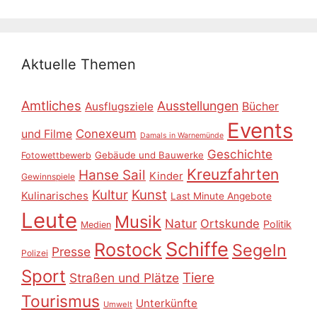
Aktuelle Themen
Amtliches
Ausstellungen
Ausflugsziele
Bücher
Events
Conexeum
und Filme
Damals in Warnemünde
Geschichte
Gebäude und Bauwerke
Fotowettbewerb
Kreuzfahrten
Hanse Sail
Kinder
Gewinnspiele
Kultur
Kunst
Kulinarisches
Last Minute Angebote
Leute
Musik
Natur
Ortskunde
Politik
Medien
Schiffe
Rostock
Segeln
Presse
Polizei
Sport
Tiere
Straßen und Plätze
Tourismus
Unterkünfte
Umwelt