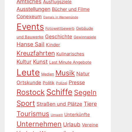
Amtliches
Ausflugsziele
Ausstellungen
Bücher und Filme
Conexeum
Damals in Warnemünde
Events
Gebäude
Fotowettbewerb
Geschichte
und Bauwerke
Gewinnspiele
Hanse Sail
Kinder
Kreuzfahrten
Kulinarisches
Kultur
Kunst
Last Minute Angebote
Leute
Musik
Natur
Medien
Presse
Ortskunde
Politik
Polizei
Schiffe
Rostock
Segeln
Sport
Tiere
Straßen und Plätze
Tourismus
Unterkünfte
Umwelt
Unternehmen
Urlaub
Vereine