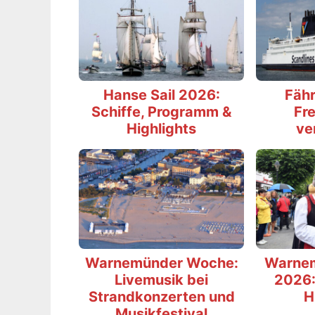
Hanse Sail 2026:
Fähr
Schiffe, Programm &
Fre
Highlights
ve
Warnemünder Woche:
Warne
Livemusik bei
2026:
Strandkonzerten und
H
Musikfestival