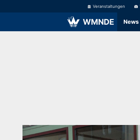
Zum
Veranstaltungen
Inhalt
springen
WMNDE
News