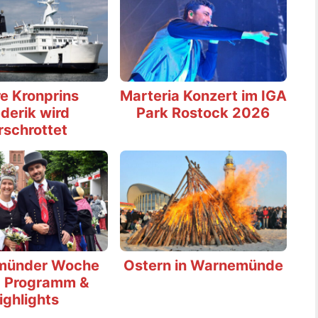
e Kronprins
Marteria Konzert im IGA
derik wird
Park Rostock 2026
rschrottet
münder Woche
Ostern in Warnemünde
 Programm &
ighlights