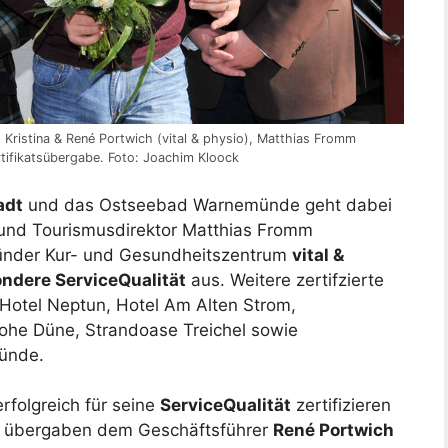
 Kristina & René Portwich (vital & physio), Matthias Fromm
tifikatsübergabe. Foto: Joachim Kloock
adt
und das Ostseebad Warnemünde geht dabei
 und Tourismusdirektor Matthias Fromm
ünder Kur- und Gesundheitszentrum
vital &
ondere ServiceQualität
aus. Weitere zertifzierte
otel Neptun, Hotel Am Alten Strom,
he Düne, Strandoase Treichel sowie
ünde.
erfolgreich für seine
ServiceQualität
zertifizieren
m übergaben dem Geschäftsführer
René Portwich