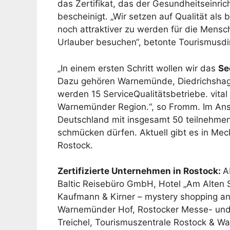
das Zertifikat, das der Gesundheitseinri
bescheinigt. „Wir setzen auf Qualität al
noch attraktiver zu werden für die Mensch
Urlauber besuchen“, betonte Tourismusdi
„In einem ersten Schritt wollen wir das
Se
Dazu gehören Warnemünde, Diedrichshag
werden 15 ServiceQualitätsbetriebe. vital
Warnemünder Region.“, so Fromm. Im Ansch
Deutschland mit insgesamt 50 teilnehmend
schmücken dürfen. Aktuell gibt es in Me
Rostock.
Zertifizierte Unternehmen in Rostock:
A
Baltic Reisebüro GmbH, Hotel „Am Alten 
Kaufmann & Kirner – mystery shopping an
Warnemünder Hof, Rostocker Messe- und 
Treichel, Tourismuszentrale Rostock & War