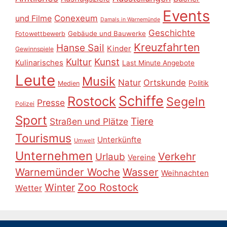
Events
Conexeum
und Filme
Damals in Warnemünde
Geschichte
Gebäude und Bauwerke
Fotowettbewerb
Kreuzfahrten
Hanse Sail
Kinder
Gewinnspiele
Kultur
Kunst
Kulinarisches
Last Minute Angebote
Leute
Musik
Natur
Ortskunde
Politik
Medien
Schiffe
Rostock
Segeln
Presse
Polizei
Sport
Tiere
Straßen und Plätze
Tourismus
Unterkünfte
Umwelt
Unternehmen
Verkehr
Urlaub
Vereine
Warnemünder Woche
Wasser
Weihnachten
Zoo Rostock
Winter
Wetter