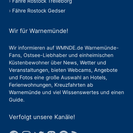
Fähre Rostock Trelleborg
Fähre Rostock Gedser
Wir für Warnemünde!
Wir informieren auf WMNDE.de Warnemünde-
Fans, Ostsee-Liebhaber und einheimischen
Küstenbewohner über
News
,
Wetter
und
Veranstaltungen
, bieten
Webcams
,
Angebote
und
Fotos
eine große Auswahl an
Hotels
,
Ferienwohnungen
,
Kreuzfahrten ab
Warnemünde
und viel
Wissenswertes
und einen
Guide
.
Verfolgt unsere Kanäle!