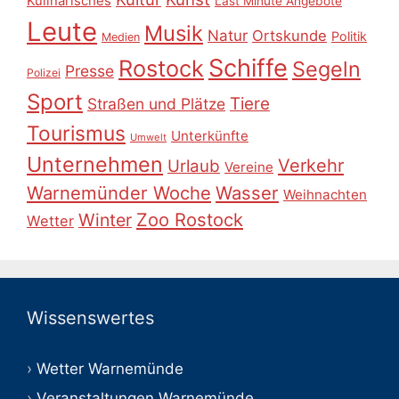
Kulinarisches
Last Minute Angebote
Leute
Musik
Natur
Ortskunde
Politik
Medien
Schiffe
Rostock
Segeln
Presse
Polizei
Sport
Tiere
Straßen und Plätze
Tourismus
Unterkünfte
Umwelt
Unternehmen
Verkehr
Urlaub
Vereine
Warnemünder Woche
Wasser
Weihnachten
Zoo Rostock
Winter
Wetter
Wissenswertes
Wetter Warnemünde
Veranstaltungen Warnemünde