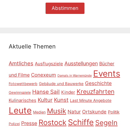
Aktuelle Themen
Amtliches
Ausstellungen
Ausflugsziele
Bücher
Events
Conexeum
und Filme
Damals in Warnemünde
Geschichte
Gebäude und Bauwerke
Fotowettbewerb
Kreuzfahrten
Hanse Sail
Kinder
Gewinnspiele
Kultur
Kunst
Kulinarisches
Last Minute Angebote
Leute
Musik
Natur
Ortskunde
Politik
Medien
Schiffe
Rostock
Segeln
Presse
Polizei