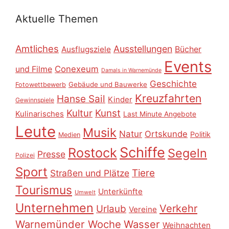
Aktuelle Themen
Amtliches
Ausstellungen
Ausflugsziele
Bücher
Events
Conexeum
und Filme
Damals in Warnemünde
Geschichte
Gebäude und Bauwerke
Fotowettbewerb
Kreuzfahrten
Hanse Sail
Kinder
Gewinnspiele
Kultur
Kunst
Kulinarisches
Last Minute Angebote
Leute
Musik
Natur
Ortskunde
Politik
Medien
Schiffe
Rostock
Segeln
Presse
Polizei
Sport
Tiere
Straßen und Plätze
Tourismus
Unterkünfte
Umwelt
Unternehmen
Verkehr
Urlaub
Vereine
Warnemünder Woche
Wasser
Weihnachten