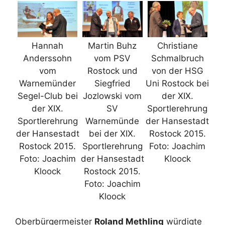
Hannah
Martin Buhz
Christiane
Anderssohn
vom PSV
Schmalbruch
vom
Rostock und
von der HSG
Warnemünder
Siegfried
Uni Rostock bei
Segel-Club bei
Jozlowski vom
der XIX.
der XIX.
SV
Sportlerehrung
Sportlerehrung
Warnemünde
der Hansestadt
der Hansestadt
bei der XIX.
Rostock 2015.
Rostock 2015.
Sportlerehrung
Foto: Joachim
Foto: Joachim
der Hansestadt
Kloock
Kloock
Rostock 2015.
Foto: Joachim
Kloock
Oberbürgermeister
Roland Methling
würdigte