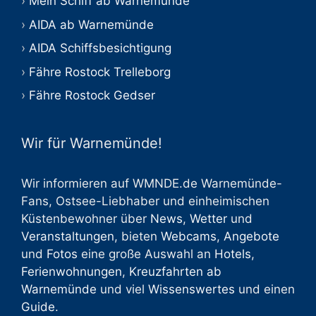
Mein Schiff ab Warnemünde
AIDA ab Warnemünde
AIDA Schiffsbesichtigung
Fähre Rostock Trelleborg
Fähre Rostock Gedser
Wir für Warnemünde!
Wir informieren auf WMNDE.de Warnemünde-
Fans, Ostsee-Liebhaber und einheimischen
Küstenbewohner über
News
,
Wetter
und
Veranstaltungen
, bieten
Webcams
,
Angebote
und
Fotos
eine große Auswahl an
Hotels
,
Ferienwohnungen
,
Kreuzfahrten ab
Warnemünde
und viel
Wissenswertes
und einen
Guide
.