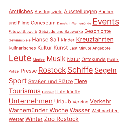
Amtliches
Ausstellungen
Ausflugsziele
Bücher
Events
Conexeum
und Filme
Damals in Warnemünde
Geschichte
Gebäude und Bauwerke
Fotowettbewerb
Kreuzfahrten
Hanse Sail
Kinder
Gewinnspiele
Kultur
Kunst
Kulinarisches
Last Minute Angebote
Leute
Musik
Natur
Ortskunde
Politik
Medien
Schiffe
Rostock
Segeln
Presse
Polizei
Sport
Tiere
Straßen und Plätze
Tourismus
Unterkünfte
Umwelt
Unternehmen
Verkehr
Urlaub
Vereine
Warnemünder Woche
Wasser
Weihnachten
Zoo Rostock
Winter
Wetter