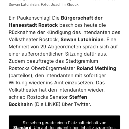
Sewan Latchinian. Foto: Joachim Kloock
Ein Paukenschlag! Die
Bürgerschaft der
Hansestadt Rostock
beschloss heute die
Rücknahme der Kündigung des Intendanten des
Volkstheater Rostock,
Sewan Latchinian
. Eine
Mehrheit von 29 Abgeordneten sprach sich auf
einer außerordentlichen Sitzung dafür aus.
Zudem beauftragte das Stadtgremium
Rostocks Oberbürgermeister
Roland Methling
(parteilos), den Intendanten mit sofortiger
Wirkung wieder ins Amt einzusetzen. Das
Volkstheater hat den Intendanten wieder,
schrieb Rostocks Senator
Steffen
Bockhahn
(Die LINKE) über Twitter.
Sie sehen gerade einen Platzhalterinhalt von
Standard
. Um auf den eigentlichen Inhalt zuzugreifen,