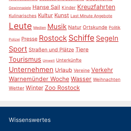
Kreuzfahrten
Hanse Sail
Kinder
Gewinnspiele
Kultur
Kunst
Kulinarisches
Last Minute Angebote
Leute
Musik
Natur
Ortskunde
Politik
Medien
Schiffe
Rostock
Segeln
Presse
Polizei
Sport
Tiere
Straßen und Plätze
Tourismus
Unterkünfte
Umwelt
Unternehmen
Verkehr
Urlaub
Vereine
Warnemünder Woche
Wasser
Weihnachten
Zoo Rostock
Winter
Wetter
Wissenswertes