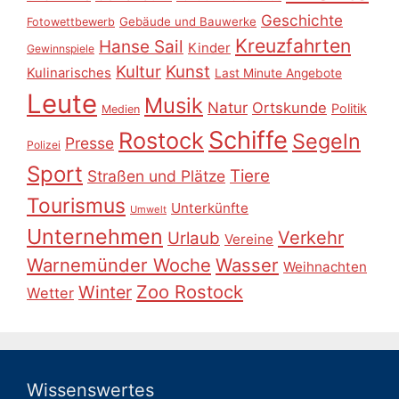
Geschichte
Gebäude und Bauwerke
Fotowettbewerb
Kreuzfahrten
Hanse Sail
Kinder
Gewinnspiele
Kultur
Kunst
Kulinarisches
Last Minute Angebote
Leute
Musik
Natur
Ortskunde
Politik
Medien
Schiffe
Rostock
Segeln
Presse
Polizei
Sport
Tiere
Straßen und Plätze
Tourismus
Unterkünfte
Umwelt
Unternehmen
Verkehr
Urlaub
Vereine
Warnemünder Woche
Wasser
Weihnachten
Zoo Rostock
Winter
Wetter
Wissenswertes